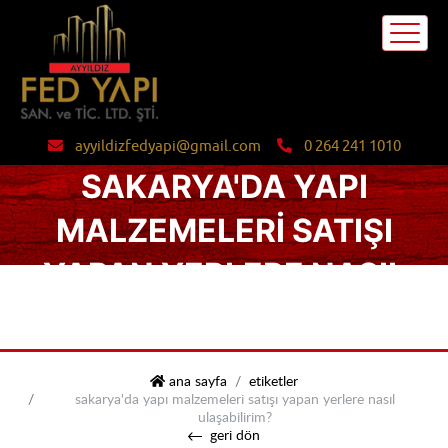
ayyildizfedyapi@gmail.com
0 264 241 1010
SAKARYA'DA YAPI
MALZEMELERI SATIŞI
YAPAN YERLERE NASIL
ULAŞABILIRIM?
ayyıldız fed yapı
ana sayfa
etiketler
sakarya'da yapı malzemeleri satışı yapan yerlere nasıl
ulaşabilirim?
geri dön